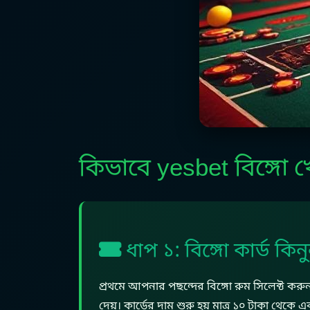
কিভাবে yesbet বিঙ্গো 
ধাপ ১: বিঙ্গো কার্ড কিন
প্রথমে আপনার পছন্দের বিঙ্গো রুম সিলেক্ট কর
দেয়। কার্ডের দাম শুরু হয় মাত্র ১০ টাকা থে