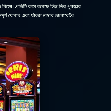
ো। প্রতিটি রুমে রয়েছে ভিন্ন ভিন্ন পুরস্কার
ফেয়ার এবং র্যান্ডম নাম্বার জেনারেটর