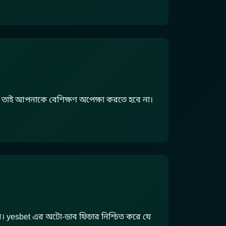
হয় তাই আপনাকে বেশিক্ষণ অপেক্ষা করতে হবে না।
যাবে। yesbet এর অটো-ডাব ফিচার নিশ্চিত করে যে