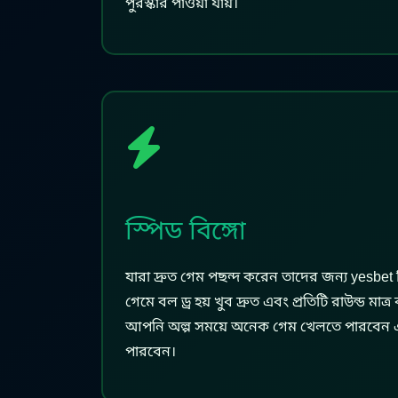
পুরস্কার পাওয়া যায়।
স্পিড বিঙ্গো
যারা দ্রুত গেম পছন্দ করেন তাদের জন্য yesbet স
গেমে বল ড্র হয় খুব দ্রুত এবং প্রতিটি রাউন্ড মাত্
আপনি অল্প সময়ে অনেক গেম খেলতে পারবেন এ
পারবেন।