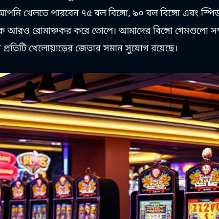
নি খেলতে পারবেন ৭৫ বল বিঙ্গো, ৯০ বল বিঙ্গো এবং স্পিড বিঙ্গ
রও রোমাঞ্চকর করে তোলে। আমাদের বিঙ্গো গেমগুলো সম্পূর্ণ 
ে প্রতিটি খেলোয়াড়ের জেতার সমান সুযোগ রয়েছে।