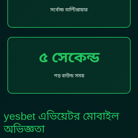
সর্বোচ্চ মাল্টিপ্লায়ার
৫ সেকেন্ড
গড় রাউন্ড সময়
yesbet এভিয়েটর মোবাইল
অভিজ্ঞতা