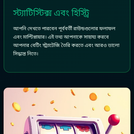
স্ট্যাটিস্টিক্স এবং হিস্ট্রি
আপনি দেখতে পারবেন পূর্ববর্তী রাউন্ডগুলোর ফলাফল
এবং মাল্টিপ্লায়ার। এই তথ্য আপনাকে সাহায্য করবে
আপনার বেটিং স্ট্র্যাটেজি তৈরি করতে এবং আরও ভালো
সিদ্ধান্ত নিতে।