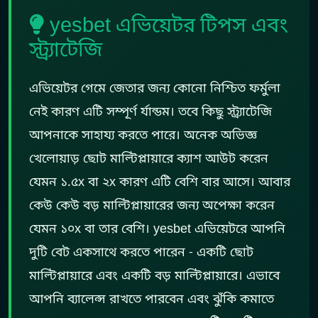
yesbet এভিয়েটর টিপস এবং
স্ট্র্যাটেজি
এভিয়েটর গেমে জেতার জন্য কোনো নিশ্চিত ফর্মুলা
নেই কারণ এটি সম্পূর্ণ র্যান্ডম। তবে কিছু স্ট্র্যাটেজি
আপনাকে সাহায্য করতে পারে। অনেক অভিজ্ঞ
খেলোয়াড় ছোট মাল্টিপ্লায়ারে ক্যাশ আউট করেন
যেমন ১.৫x বা ২x কারণ এটি বেশি বার আসে। আবার
কেউ কেউ বড় মাল্টিপ্লায়ারের জন্য অপেক্ষা করেন
যেমন ১০x বা তার বেশি। yesbet এভিয়েটরে আপনি
দুটি বেট একসাথে করতে পারেন - একটি ছোট
মাল্টিপ্লায়ারে এবং একটি বড় মাল্টিপ্লায়ারে। এভাবে
আপনি ব্যালেন্স রাখতে পারবেন এবং ঝুঁকি কমাতে