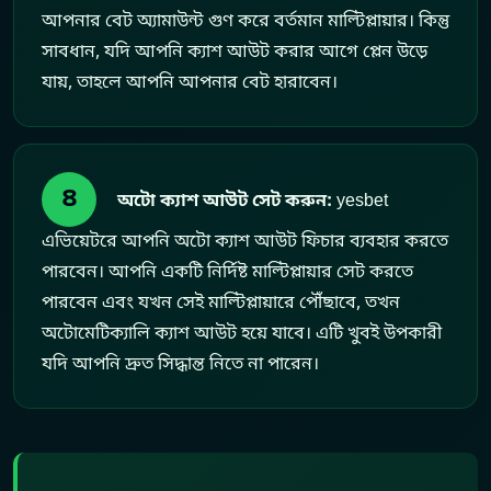
আপনার বেট অ্যামাউন্ট গুণ করে বর্তমান মাল্টিপ্লায়ার। কিন্তু
সাবধান, যদি আপনি ক্যাশ আউট করার আগে প্লেন উড়ে
যায়, তাহলে আপনি আপনার বেট হারাবেন।
৪
অটো ক্যাশ আউট সেট করুন:
yesbet
এভিয়েটরে আপনি অটো ক্যাশ আউট ফিচার ব্যবহার করতে
পারবেন। আপনি একটি নির্দিষ্ট মাল্টিপ্লায়ার সেট করতে
পারবেন এবং যখন সেই মাল্টিপ্লায়ারে পৌঁছাবে, তখন
অটোমেটিক্যালি ক্যাশ আউট হয়ে যাবে। এটি খুবই উপকারী
যদি আপনি দ্রুত সিদ্ধান্ত নিতে না পারেন।