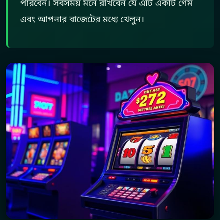
পারবেন। সবসময় মনে রাখবেন যে এটি একটি গেম
এবং আপনার বাজেটের মধ্যে খেলুন।