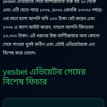
yesbet এভিয়েটর গেমে মাল্টিপ্লায়ার শুরু হয় ১x থেকে
এবং এটি যেতে পারে ১০০x, ৫০০x এমনকি ১০০০x পর্যন্ত।
এর মানে হলো আপনি যদি ১০০ টাকা বেট করেন এবং
১০০x এ ক্যাশ আউট করেন, তাহলে আপনি জিতবেন
১০,০০০ টাকা। এই ধরনের উচ্চ মাল্টিপ্লায়ার অন্য কোনো
গেমে পাওয়া খুবই কঠিন এবং এটাই এভিয়েটরকে এত
বিশেষ করে তোলে।
yesbet এভিয়েটর গেমের
বিশেষ ফিচার