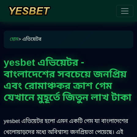
হোম
> এভিয়েটর
yesbet এভিয়েটর -
বাংলাদেশের সবচেয়ে জনপ্রিয়
এবং রোমাঞ্চকর ক্রাশ গেম
যেখানে মুহূর্তে জিতুন লাখ টাকা
yesbet এভিয়েটর হলো এমন একটি গেম যা বাংলাদেশের
খেলোয়াড়দের মধ্যে অবিশ্বাস্য জনপ্রিয়তা পেয়েছে। এই